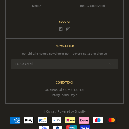
Negozi
Resi & Spedizioni
SEGUICI
NEWSLETTER
Iscriviti alla nostra newsletter per ricevere notizie esclusive!
CONTATTACI
Chiamaci allo 0744 400 408
info@ilconte.style
Il Conte
/ Powered by Shopify