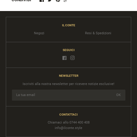
IL CONTE
Negozi
Resi & Spedizioni
SEGUICI
NEWSLETTER
Iscriviti alla nostra newsletter per ricevere notizie esclusive!
CONTATTACI
Chiamaci allo 0744 400 408
info@ilconte.style