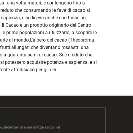
tri una volta maturi, e contengono fino a
creduto che consumando le fave di cacao si
 sapienza, e si diceva anche che fosse un
. Il Cacao è un prodotto originario del Centro
 le prime popolazioni a utilizzarlo, a scoprire le
tarle al mondo.L’albero del cacao (Theobroma
rutti allungati che diventano rossastri una
no a quaranta semi di cacao. Si è creduto che
i potessero acquisire potenza e sapienza, e si
nte afrodisiaco per gli dei.
newsletter per ricevere notizie esclusive!